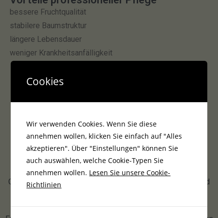
bessere Fruchtqualität
stabilere Baumstruktur
längere Lebensdauer
weniger Krankheitsanfälligkeit
Cookies
Ihre Vorteile mit Grün & Vital
Lenz Gartenpflege
Wir verwenden Cookies. Wenn Sie diese
annehmen wollen, klicken Sie einfach auf "Alles
akzeptieren". Über "Einstellungen" können Sie
Mit fachgerechtem Schnitt, regelmäßiger Pflege und
auch auswählen, welche Cookie-Typen Sie
gezielten Maßnahmen zur Gesunderhaltung sorgt
annehmen wollen.
Lesen Sie unsere Cookie-
Grün & Vital Lenz Gartenpflege für kräftige, ertragreiche und
Richtlinien
langlebige Obstbäume.